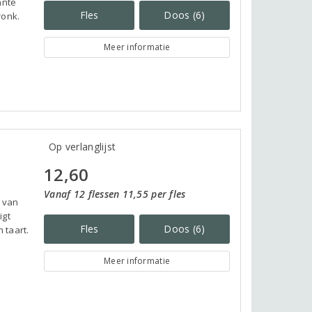
ante
Fles
Doos (6)
ronk.
.
Meer informatie
Op verlanglijst
12,60
Vanaf 12 flessen 11,55 per fles
 van
igt
Fles
Doos (6)
 taart.
Meer informatie