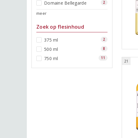
2
Domaine Bellegarde
meer
Zoek op flesinhoud
2
375 ml
8
500 ml
11
750 ml
21