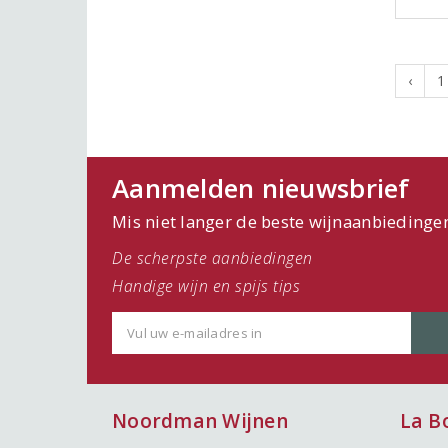
‹
1
Aanmelden nieuwsbrief
Mis niet langer de beste wijnaanbiedinge
De scherpste aanbiedingen
Handige wijn en spijs tips
Noordman Wijnen
La B