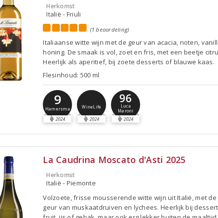
Herkomst
Italië - Friuli
(1 beoordeling)
Italiaanse witte wijn met de geur van acacia, noten, vanil
honing. De smaak is vol, zoet en fris, met een beetje citru
Heerlijk als aperitief, bij zoete desserts of blauwe kaas.
Flesinhoud: 500 ml
9
96
Luca
WineLife
Hamersma
Maroni
2024
2024
2024
La Caudrina Moscato d'Asti 2025
Herkomst
Italië - Piemonte
Volzoete, frisse mousserende witte wijn uit Italië, met de
geur van muskaatdruiven en lychees. Heerlijk bij desser
fruit, ijs of gebak, maar ook erg lekker buiten de maaltijd