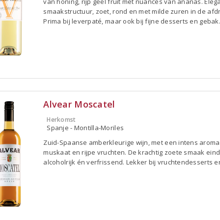
van honing, rijp geel fruit met nuances van ananas. Eleg
smaakstructuur, zoet, rond en met milde zuren in de afd
Prima bij leverpaté, maar ook bij fijne desserts en gebak
Alvear Moscatel
Herkomst
Spanje - Montilla-Moriles
Zuid-Spaanse amberkleurige wijn, met een intens aroma
muskaat en rijpe vruchten. De krachtig zoete smaak eind
alcoholrijk én verfrissend. Lekker bij vruchtendesserts en