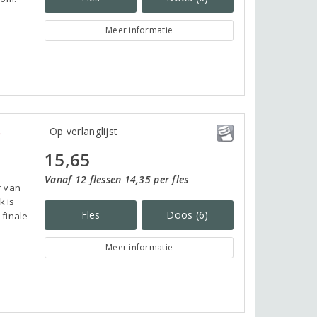
Meer informatie
o
Op verlanglijst
15,65
Vanaf 12 flessen 14,35 per fles
r van
k is
Fles
Doos (6)
 finale
Meer informatie