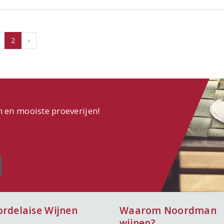
2
›
n en mooiste proeverijen!
ordelaise Wijnen
Waarom Noordman
wijnen?