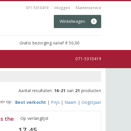
071-5310419
Inloggen
Klantenservice
Winkelwagen
0
Gratis bezorging vanaf € 50,00
071-5310419
Aantal resultaten:
16-21
van
21
producten
eer op:
Best verkocht
|
Prijs
|
Naam
|
Oogstjaar
ss the
Op verlanglijst
17,45