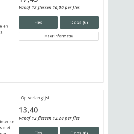
Vanaf 12 flessen 16,00 per fles
Fles
Doos (6)
le en
s.
Meer informatie
Op verlanglijst
13,40
Vanaf 12 flessen 12,28 per fles
 intense
ts met
Fles
Doos (6)
 om.