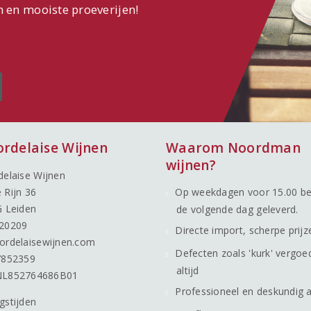
n en mooiste proeverijen!
ordelaise Wijnen
Waarom Noordman
wijnen?
delaise Wijnen
 Rijn 36
Op weekdagen voor 15.00 be
G Leiden
de volgende dag geleverd.
20209
Directe import, scherpe prijz
ordelaisewijnen.com
Defecten zoals 'kurk' vergoe
7852359
altijd
NL852764686B01
Professioneel en deskundig 
gstijden