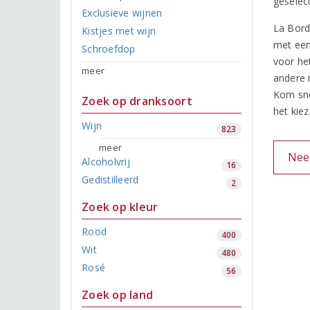
geselec
Exclusieve wijnen
La Bord
Kistjes met wijn
met een
Schroefdop
voor he
meer
andere m
Kom sne
Zoek op dranksoort
het kie
Wijn
823
meer
Nee
Alcoholvrij
16
Gedistilleerd
2
Zoek op kleur
Rood
400
Wit
480
Rosé
56
Zoek op land