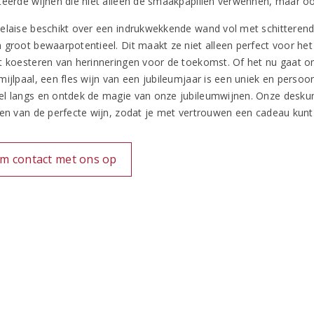
teerde wijnen die niet alleen de smaakpapillen verwennen, maar o
elaise beschikt over een indrukwekkende wand vol met schitterende 
 groot bewaarpotentieel. Dit maakt ze niet alleen perfect voor he
t koesteren van herinneringen voor de toekomst. Of het nu gaat om
ijlpaal, een fles wijn van een jubileumjaar is een uniek en persoon
l langs en ontdek de magie van onze jubileumwijnen. Onze deskun
zen van de perfecte wijn, zodat je met vertrouwen een cadeau kunt 
m contact met ons op