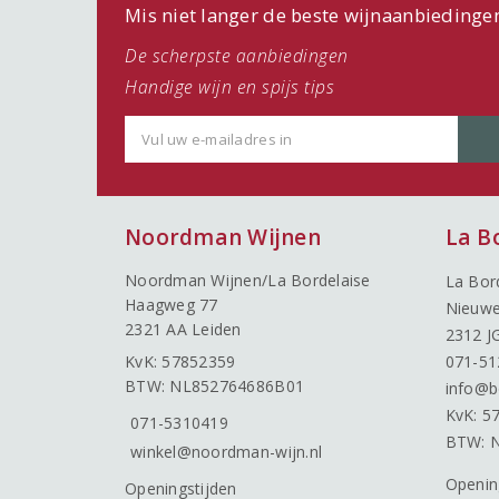
Mis niet langer de beste wijnaanbiedinge
De scherpste aanbiedingen
Handige wijn en spijs tips
Noordman Wijnen
La B
Noordman Wijnen/La Bordelaise
La Bor
Haagweg 77
Nieuwe
2321 AA Leiden
2312 J
KvK: 57852359
071-51
BTW: NL852764686B01
info@b
KvK: 5
071-5310419
BTW: 
winkel@noordman-wijn.nl
Openin
Openingstijden