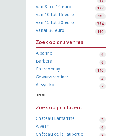
87
Van 8 tot 10 euro
123
Van 10 tot 15 euro
260
Van 15 tot 30 euro
354
Vanaf 30 euro
160
Zoek op druivenras
Albariño
6
Barbera
6
Chardonnay
140
Gewurztraminer
3
Assyrtiko
2
meer
Zoek op producent
Château Lamartine
3
Alvear
6
Château de la Jaubertie
9