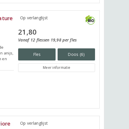
ature
Op verlanglijst
21,80
Vanaf 12 flessen 19,98 per fles
de
n anijs,
Fles
Doos (6)
n en
Meer informatie
iore
Op verlanglijst