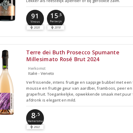
Lekker als feestelijk aperitief of bij gerookte zalm.
15
91
,5
Perswijn
Vinous
2020
2018
Terre dei Buth Prosecco Spumante
Millesimato Rosé Brut 2024
Herkomst
Italië - Veneto
Verfrissende, intens fruitige en sappige bubbel met een 
mousse en fruitige geur van aardbei, framboos, peer en
grapefruit. Toegankelijke, opwekkende smaak met puur f
afdronk is elegant en mild.
8
,5
Hamersma
2022