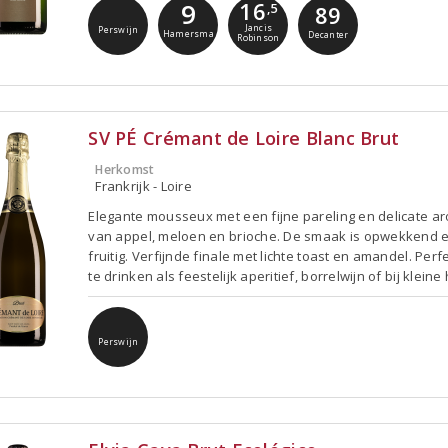
16
9
,5
89
Jancis
Perswijn
Hamersma
Decanter
Robinson
SV PÉ Crémant de Loire Blanc Brut
Herkomst
Frankrijk - Loire
Elegante mousseux met een fijne pareling en delicate a
van appel, meloen en brioche. De smaak is opwekkend 
fruitig. Verfijnde finale met lichte toast en amandel. Perf
te drinken als feestelijk aperitief, borrelwijn of bij kleine
Perswijn