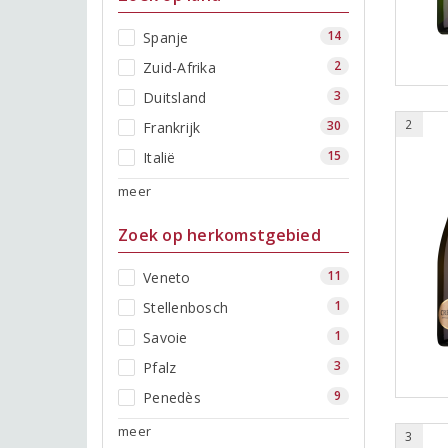
14
Spanje
2
Zuid-Afrika
3
Duitsland
2
30
Frankrijk
15
Italië
meer
Zoek op herkomstgebied
11
Veneto
1
Stellenbosch
1
Savoie
3
Pfalz
9
Penedès
meer
3