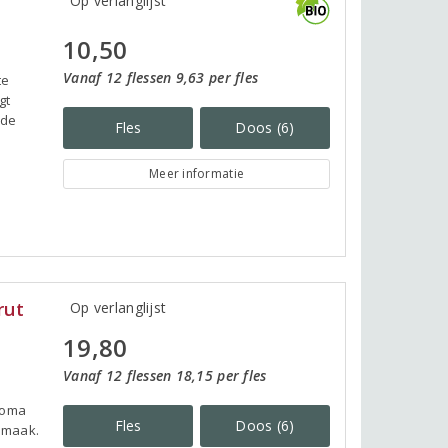
Op verlanglijst
10,50
Vanaf 12 flessen 9,63 per fles
te
gt
ude
Fles
Doos (6)
Meer informatie
rut
Op verlanglijst
19,80
Vanaf 12 flessen 18,15 per fles
roma
Fles
Doos (6)
 smaak.