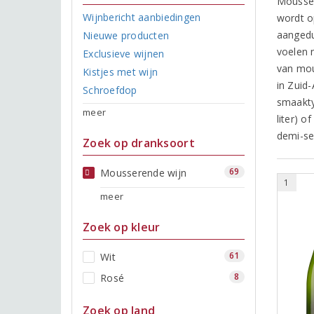
Moussere
Wijnbericht aanbiedingen
wordt o
aangedu
Nieuwe producten
voelen 
Exclusieve wijnen
van mou
Kistjes met wijn
in Zuid
Schroefdop
smaakty
meer
liter) o
demi-se
Zoek op dranksoort
69
Mousserende wijn
1
meer
Zoek op kleur
61
Wit
8
Rosé
Zoek op land