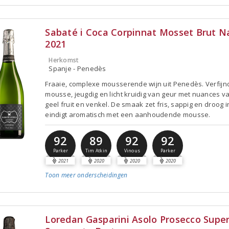
Sabaté i Coca Corpinnat Mosset Brut N
2021
Herkomst
Spanje - Penedès
Fraaie, complexe mousserende wijn uit Penedès. Verfijn
mousse, jeugdig en licht kruidig van geur met nuances va
geel fruit en venkel. De smaak zet fris, sappig en droog i
eindigt aromatisch met een aanhoudende mousse.
92
89
92
92
Parker
Tim Atkin
Vinous
Parker
2021
2020
2020
2020
Toon meer
onderscheidingen
Loredan Gasparini Asolo Prosecco Super