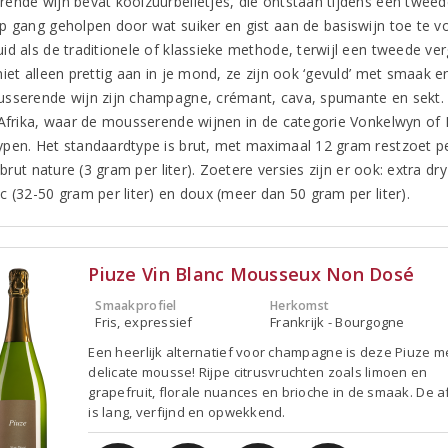
nde wijn bevat koolzuurbelletjes, die ontstaan tijdens een tweede v
p gang geholpen door wat suiker en gist aan de basiswijn toe te v
id als de traditionele of klassieke methode, terwijl een tweede ve
niet alleen prettig aan in je mond, ze zijn ook ‘gevuld’ met smaak 
sserende wijn zijn champagne, crémant, cava, spumante en sekt. 
-Afrika, waar de mousserende wijnen in de categorie Vonkelwyn of M
pen. Het standaardtype is brut, met maximaal 12 gram restzoet per l
f brut nature (3 gram per liter). Zoetere versies zijn er ook: extra dry
c (32-50 gram per liter) en doux (meer dan 50 gram per liter).
Piuze Vin Blanc Mousseux Non Dosé
Smaakprofiel
Herkomst
Fris, expressief
Frankrijk - Bourgogne
Een heerlijk alternatief voor champagne is deze Piuze me
delicate mousse! Rijpe citrusvruchten zoals limoen en
grapefruit, florale nuances en brioche in de smaak. De 
is lang, verfijnd en opwekkend.