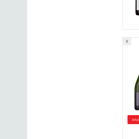
9
onz