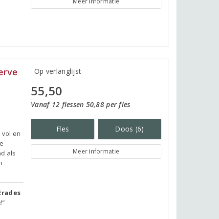
Meer informatie
erve
Op verlanglijst
55,50
Vanaf 12 flessen 50,88 per fles
Fles
Doos (6)
 vol en
de
Meer informatie
d als
n
Erades
!"