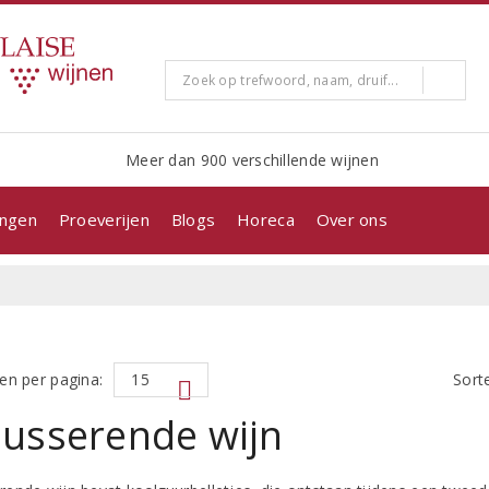
Meer dan 900 verschillende wijnen
ingen
Proeverijen
Blogs
Horeca
Over ons
en per pagina:
Sort
usserende wijn