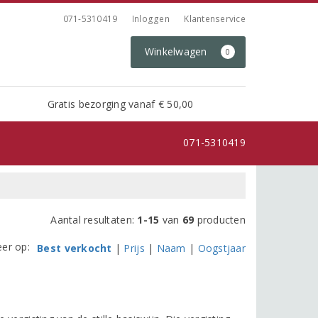
071-5310419
Inloggen
Klantenservice
Winkelwagen
0
Gratis bezorging vanaf € 50,00
071-5310419
Aantal resultaten:
1-15
van
69
producten
eer op:
Best verkocht
|
Prijs
|
Naam
|
Oogstjaar