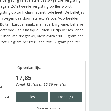
ergisting van de stille basiswijn. Die vergisting
oegen. Zo’n tweede vergisting op fles wordt
rgisting op tank charmatmethode heet. De belletjes
en voegen daardoor iets extra’s toe. Voorbeelden
Buiten Europa maakt men sparkling wine, behalve
éthode Cap Classique vallen. Er zijn verschillende
iter. Wie droger wil, kiest extra brut (6 gram per
 (tot 17 gram per liter), sec (tot 32 gram per liter),
Op verlanglijst
17,85
Vanaf 12 flessen 16,36 per fles
t zijn
Fles
Doos (6)
afdronk
Meer informatie