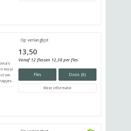
Op verlanglijst
13,50
Vanaf 12 flessen 12,38 per fles
roma's
en mooi
Fles
Doos (6)
ect om
 hapjes.
Meer informatie