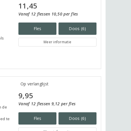
11,45
Vanaf 12 flessen 10,50 per fles
Fles
Doos (6)
als
Meer informatie
.
Op verlanglijst
9,95
Vanaf 12 flessen 9,12 per fles
n de
e
Fles
Doos (6)
oed te