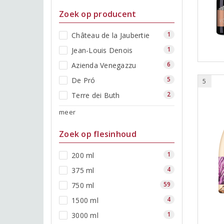
Zoek op producent
1
Château de la Jaubertie
1
Jean-Louis Denois
6
Azienda Venegazzu
5
De Pró
5
2
Terre dei Buth
meer
Zoek op flesinhoud
1
200 ml
4
375 ml
59
750 ml
4
1500 ml
1
3000 ml