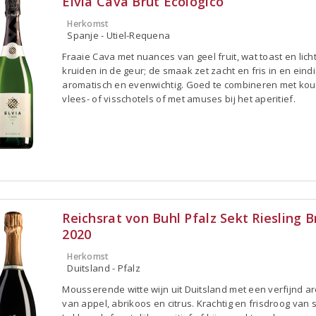
Elvia Cava Brut Ecológico
Herkomst
Spanje - Utiel-Requena
Fraaie Cava met nuances van geel fruit, wat toast en lich
kruiden in de geur; de smaak zet zacht en fris in en eindi
aromatisch en evenwichtig. Goed te combineren met ko
vlees- of visschotels of met amuses bij het aperitief.
Reichsrat von Buhl Pfalz Sekt Riesling B
2020
Herkomst
Duitsland - Pfalz
Mousserende witte wijn uit Duitsland met een verfijnd a
van appel, abrikoos en citrus. Krachtig en frisdroog van