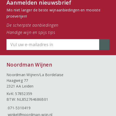
Aanmelden nieuwsbrief
Mis niet langer de beste wijnaanbiedingen en mooiste
proeverijen!
De scherpste aanbiedingen
Handige wijn en spijs tips
Noordman Wijnen
Noordman Wijnen/La Bordelaise
Haagweg 77
2321 AA Leiden
KvK: 57852359
BTW: NL852764686B01
071-5310419
winkel@noordman-wijn.nl