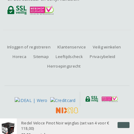
Inloggen of registreren
Klantenservice
Veilig winkelen
Horeca
Sitemap
Leeftijdscheck
Privacybeleid
Herroepingsrecht
Alle prijzen zijn inclusief BTW, exclusief eventuele verzendkosten.
Riedel Veloce Pinot Noir wijnglas (set van 4 voor €
118,00)