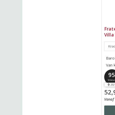
Frat
Villa
Krac
Baro
Van 
9
Vinou
202
52,
Vanaf 