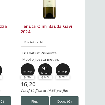
zza
Tenuta Olim Bauda Gavi
2024
Fris tot zacht
Fris wit uit Piemonte
Mooi bij pasta met vis
91
Perswijn
Perswijn
Falstaff
2024
2024
2022
16,20
s
Vanaf 12 flessen 14,85 per fles
(6)
Fles
Doos (6)