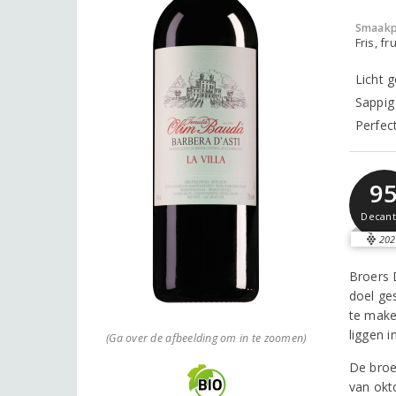
Smaakp
Fris, fru
Licht 
Sappig
Perfect
9
Decant
202
Broers 
doel ge
te make
liggen i
(Ga over de afbeelding om in te zoomen)
De broer
van okt