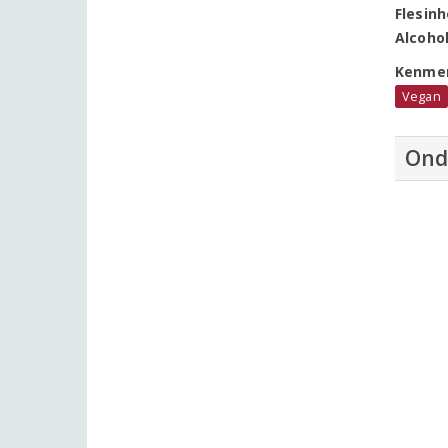
Flesin
Alcoho
Kenme
Vegan
Ond