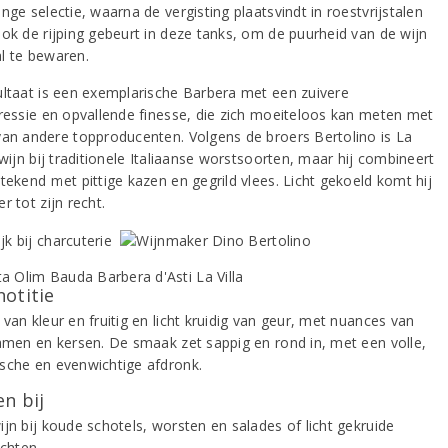
nge selectie, waarna de vergisting plaatsvindt in roestvrijstalen
Ook de rijping gebeurt in deze tanks, om de puurheid van de wijn
l te bewaren.
ultaat is een exemplarische Barbera met een zuivere
pressie en opvallende finesse, die zich moeiteloos kan meten met
van andere topproducenten. Volgens de broers Bertolino is La
 wijn bij traditionele Italiaanse worstsoorten, maar hij combineert
tekend met pittige kazen en gegrild vlees. Licht gekoeld komt hij
r tot zijn recht.
notitie
van kleur en fruitig en licht kruidig van geur, met nuances van
ramen en kersen. De smaak zet sappig en rond in, met een volle,
sche en evenwichtige afdronk.
n bij
jn bij koude schotels, worsten en salades of licht gekruide
echten.