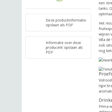
een stre
tanks. 
optimaa
Deze productinformatie
Het res
opslaan als PDF
fruitex
wijnen 
Villa dé
Informatie over deze
ook uits
producent opslaan als
nog bete
PDF
Proef
Volrood 
rijpe b
aromati
Drinke
Prima wi
grillger