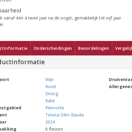
aarheid
k vanaf één à twee jaar na de oogst, gemakkelijk tot vijf jaar
r.
ctinformatie
Onderscheidingen
Beoordelingen
Vergeli
ductinformatie
oort
Wijn
Druivenra
Rood
Allergene
Droog
Italië
mstgebied
Piemonte
ent
Tenuta Olim Bauda
aar
2024
pakking
6 flessen