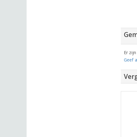
Gem
Er zij
Geef a
Verg