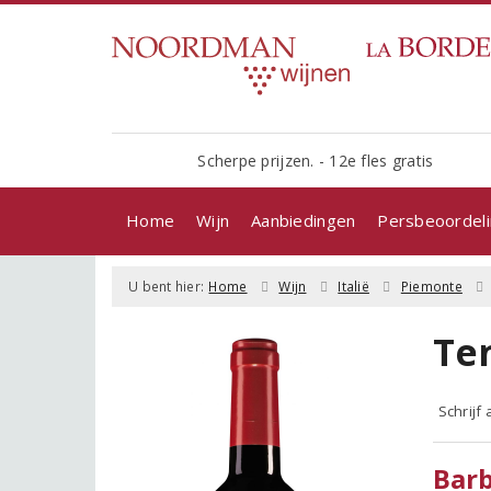
Scherpe prijzen. - 12e fles gratis
Home
Wijn
Aanbiedingen
Persbeoordel
U bent hier:
Home
Wijn
Italië
Piemonte
Ten
Schrijf
Barb