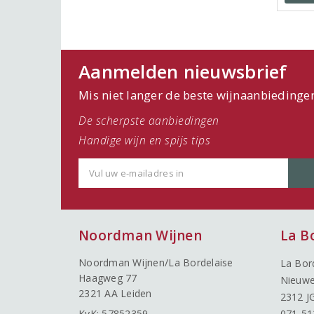
Aanmelden nieuwsbrief
Mis niet langer de beste wijnaanbiedinge
De scherpste aanbiedingen
Handige wijn en spijs tips
Noordman Wijnen
La B
Noordman Wijnen/La Bordelaise
La Bor
Haagweg 77
Nieuwe
2321 AA Leiden
2312 J
KvK: 57852359
071-51