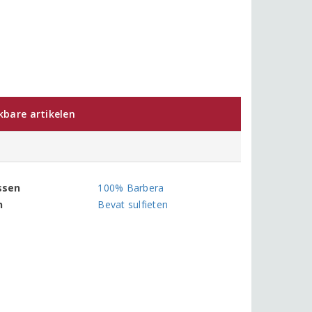
jkbare artikelen
ssen
100% Barbera
n
Bevat sulfieten