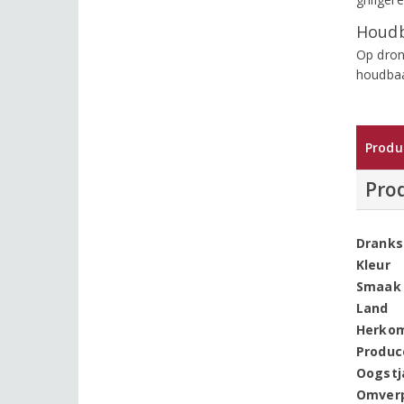
Houdb
Op dron
houdbaa
Produ
Pro
Dranks
Kleur
Smaak
Land
Herko
Produc
Oogstj
Omver