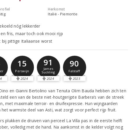
rofiel
Herkomst
itig
Italië - Piemonte
gekoeld nóg lekkerder
 en fris, maar toch ook mooi rijp
 bij pittige Italiaanse worst
91
5
15
90
James
er
Perswijn
Falstaff
Suckling
4
2024
2024
2023
Dino en Gianni Bertolino van Tenuta Olim Bauda hebben zich ten
steld een van de beste niet-houtgerijpte Barbera’s van de streek
n, met maximale terroir- en druifexpressie. Hun wijngaarden
n het warmste deel van Asti, wat zorgt voor perfect rijp fruit.
s plukken de druiven van perceel La Villa pas in de eerste helft
ober, volledig met de hand. Na aankomst in de kelder volgt nog