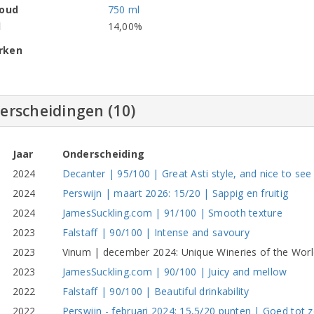
houd
750 ml
l
14,00%
rken
erscheidingen (10)
Jaar
Onderscheiding
2024
Decanter | 95/100 | Great Asti style, and nice to see 
2024
Perswijn | maart 2026: 15/20 | Sappig en fruitig
2024
JamesSuckling.com | 91/100 | Smooth texture
2023
Falstaff | 90/100 | Intense and savoury
2023
Vinum | december 2024: Unique Wineries of the Worl
2023
JamesSuckling.com | 90/100 | Juicy and mellow
2022
Falstaff | 90/100 | Beautiful drinkability
2022
Perswijn - februari 2024: 15,5/20 punten | Goed tot z