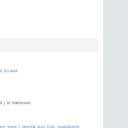
it do well
d | In Harmonie
eer goed | Heerlijk puur fruit, opwekkend