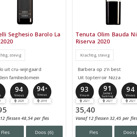
elli Seghesio Barolo La
Tenuta Olim Bauda Ni
 2020
Riserva 2020
htig, stevig
Krachtig, stevig
lo uit cru-wijngaard
Barbera op z’n best
klein familiedomein
Uit topterroir Nizza
91
94
5
94
93
94
+
James
Vinous
s
Vinous
Vinum
Vinous
Suckling
1
2020
2019
2021
2021
2021
95
35,40
12 flessen 48,54 per fles
Vanaf 12 flessen 32,45 per fle
Fles
Doos (6)
Fles
Doos 