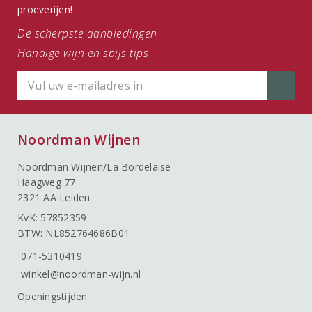
proeverijen!
De scherpste aanbiedingen
Handige wijn en spijs tips
Noordman Wijnen
Noordman Wijnen/La Bordelaise
Haagweg 77
2321 AA Leiden
KvK: 57852359
BTW: NL852764686B01
071-5310419
winkel@noordman-wijn.nl
Openingstijden