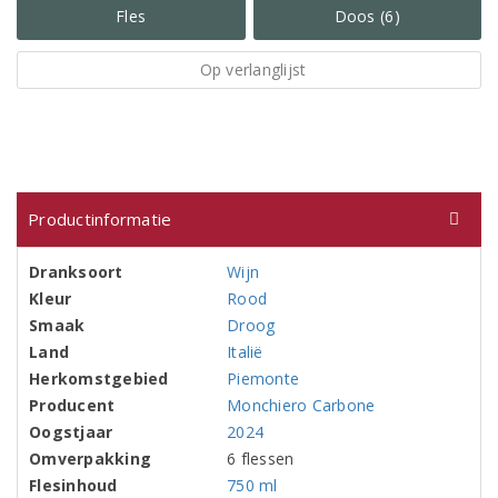
Fles
Doos (6)
Op verlanglijst
Productinformatie
Dranksoort
Wijn
Kleur
Rood
Smaak
Droog
Land
Italië
Herkomstgebied
Piemonte
Producent
Monchiero Carbone
Oogstjaar
2024
Omverpakking
6 flessen
Flesinhoud
750 ml