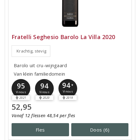
Fratelli Seghesio Barolo La Villa 2020
Krachtig, stevig
Barolo uit cru-wijngaard
Van klein familiedomein
94
95
94
+
Vinous
Vinous
Vinous
2021
2020
2019
52,95
Vanaf 12 flessen 48,54 per fles
Fles
Doos (6)