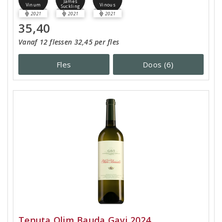
James
Vinum
Vinous
Suckling
2021
2021
2021
35,40
Vanaf 12 flessen 32,45 per fles
Fles
Doos (6)
Tenuta Olim Bauda Gavi 2024