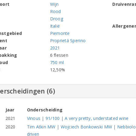
oort
Wijn
Druivenra
Rood
Droog
Italië
Allergene
mstgebied
Piemonte
ent
Proprietá Sperino
aar
2021
pakking
6 flessen
houd
750 ml
l
12,50%
erscheidingen (6)
Jaar
Onderscheiding
2021
Vinous | 91/100 | A very pretty, understated wine
2020
Tim Atkin MW | Wojciech Bonkowski MW | Nebbiolo T
driven