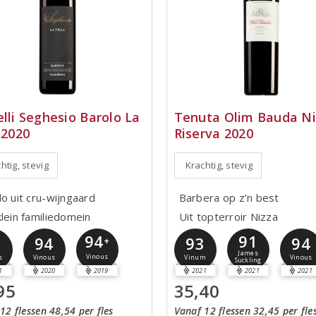
elli Seghesio Barolo La
Tenuta Olim Bauda Ni
 2020
Riserva 2020
htig, stevig
Krachtig, stevig
lo uit cru-wijngaard
Barbera op z’n best
klein familiedomein
Uit topterroir Nizza
91
94
5
94
93
94
+
James
Vinous
s
Vinous
Vinum
Vinous
Suckling
1
2020
2019
2021
2021
2021
95
35,40
12 flessen 48,54 per fles
Vanaf 12 flessen 32,45 per fle