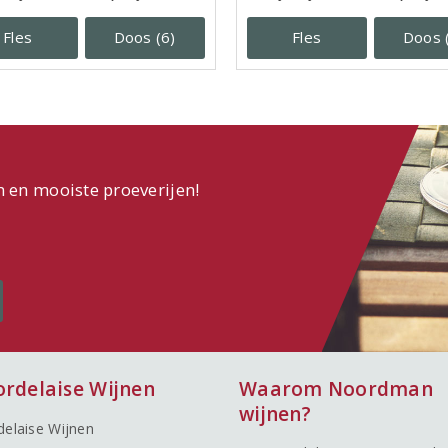
Fles
Doos (6)
Fles
Doos 
n en mooiste proeverijen!
ordelaise Wijnen
Waarom Noordman
wijnen?
delaise Wijnen