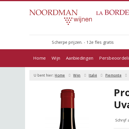
Scherpe prijzen. - 12e fles gratis
Home
Wijn
Aanbiedingen
Persbeoordel
U bent hier:
Home
Wijn
Italië
Piemonte
Pro
Uv
Schrijf