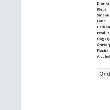
Dranks
Kleur
Smaak
Land
Herko
Produc
Oogstj
Omver
Flesin
Alcoho
Ond