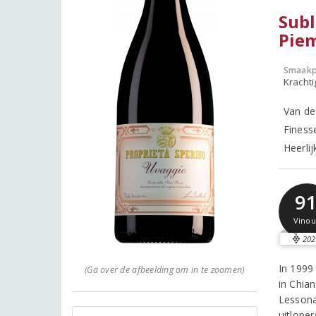
Subl
Pie
Smaakp
Krachti
Van de
Finess
Heerlij
9
Vinou
202
In 1999
(Ga over de afbeelding om in te zoomen)
in Chian
Lessona
uitlope