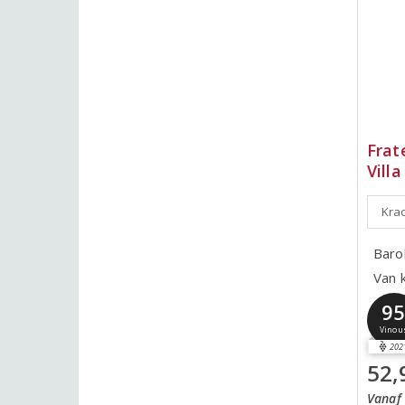
Frat
Villa
Krac
Baro
Van 
9
Vinou
202
52,
Vanaf 