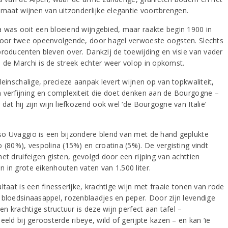
limaat wijnen van uitzonderlijke elegantie voortbrengen.
 was ooit een bloeiend wijngebied, maar raakte begin 1900 in
door twee opeenvolgende, door hagel verwoeste oogsten. Slechts
producenten bleven over. Dankzij de toewijding en visie van vader
 de Marchi is de streek echter weer volop in opkomst.
leinschalige, precieze aanpak levert wijnen op van topkwaliteit,
 verfijning en complexiteit die doet denken aan de Bourgogne –
dat hij zijn wijn liefkozend ook wel ‘de Bourgogne van Italië’
o Uvaggio is een bijzondere blend van met de hand geplukte
o (80%), vespolina (15%) en croatina (5%). De vergisting vindt
et druifeigen gisten, gevolgd door een rijping van achttien
 in grote eikenhouten vaten van 1.500 liter.
ltaat is een finesserijke, krachtige wijn met fraaie tonen van rode
 bloedsinaasappel, rozenblaadjes en peper. Door zijn levendige
 en krachtige structuur is deze wijn perfect aan tafel –
eeld bij geroosterde ribeye, wild of gerijpte kazen – en kan ‘ie