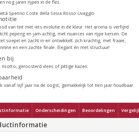
n nog jaren rijpen in de fles.
notitie
od van tint met iets evolutie in de kleur. Het aroma is verfijnd
 licht peperig en jam-achtig, met nuances van rijpe kersen. De
t soepel en zacht in en ontwikkelt zich krachtig, met fraaie,
nnine en een zachte finale. Elegant én met structuur!
n bij
 risotto, geroosterd vlees of pittige kazen.
aarheid
 vanaf vijf jaar na de oogst, gemakkelijk tot tien jaar houdbaar.
ctinformatie
Onderscheidingen
Beoordelingen
Vergeli
ductinformatie