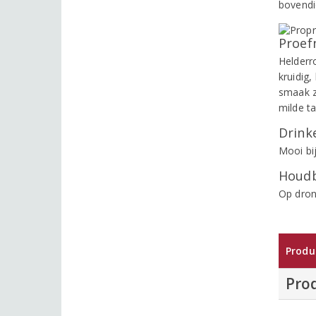
bovendie
Proef
Helderro
kruidig,
smaak ze
milde ta
Drinke
Mooi bij
Houdb
Op dronk
Produ
Pro