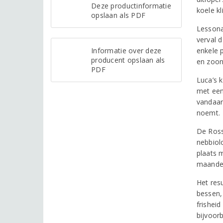
Deze productinformatie
koele k
opslaan als PDF
Lessona
verval 
Informatie over deze
enkele 
producent opslaan als
en zoon
PDF
Luca’s k
met een
vandaar 
noemt.
De Ross
nebbiol
plaats m
maanden
Het resu
bessen,
frisheid
bijvoorb