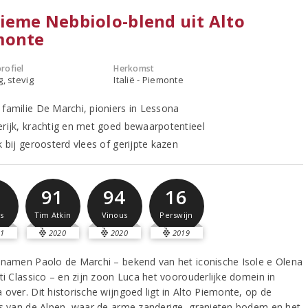
ieme Nebbiolo-blend uit Alto
monte
rofiel
Herkomst
g, stevig
Italië - Piemonte
 familie De Marchi, pioniers in Lessona
erijk, krachtig en met goed bewaarpotentieel
k bij geroosterd vlees of gerijpte kazen
1
91
94
16
s
Tim Atkin
Vinous
Perswijn
1
2020
2020
2019
 namen Paolo de Marchi – bekend van het iconische Isole e Olena
ti Classico – en zijn zoon Luca het voorouderlijke domein in
 over. Dit historische wijngoed ligt in Alto Piemonte, op de
rs van de Alpen, waar de arme zanderige, granieten bodem en het