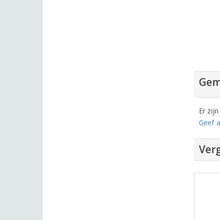
Gem
Er zij
Geef a
Verg