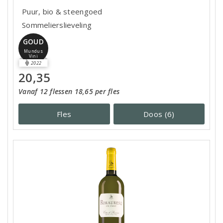
Puur, bio & steengoed
Sommelierslieveling
GOUD
Mundus
Vini
2022
20,35
Vanaf 12 flessen 18,65 per fles
Fles
Doos (6)