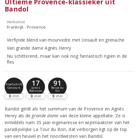
Ultieme Provence-klassieker uit
Bandol
Herkomst
Frankrijk - Provence
Verfijnde blend van mourvedre met cinsault en grenache
Van grande dame Agnès Henry
Nu schitterend, maar kan ook nog fantastisch rijpen in de
fles
17
91
Proefschrift
Concours
Jancis
Revue du
Robinson
Vin
2025
2024
2024
Bandol geldt als het summum van de Provence en Agnès
Henry als de
grande dame
van deze kleine appellatie. Ze is
inmiddels ruim 35 jaar eigenaresse en wijnmaakster van het
paradijselijke La Tour du Bon, dat verborgen ligt op de top
van een heuvel in het noordwesten van Bandol.