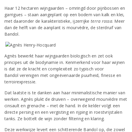
Haar 12 hectaren wijngaarden – omringd door pijnbossen en
garrigues – staan aangeplant op een bodem van kalk en klei,
met daaronder de karakteristieke, ijzerrijke
terra rossa
. Meer
dan de helft van de aanplant is mourvèdre, de sterdruif van
Bandol.
Agnès bewerkt haar wijngaarden biologisch en zet ook
principes uit de biodynamie in. Kenmerkend voor haar wijnen
is dat ze de kracht en complexiteit zo typisch voor
Bandol verenigen met ongeëvenaarde puurheid, finesse en
terroirexpressie.
Dat laatste is te danken aan haar minimalistische manier van
werken. Agnès plukt de druiven – overwegend mourvèdre met
cinsault en grenache – met de hand. In de kelder volgt een
directe persing en een vergisting en rijping in roestvrijstalen
tanks. Ze bottelt de wijn zonder filtering en klaring.
Deze werkwijze levert een schitterende Bandol op, die zowel