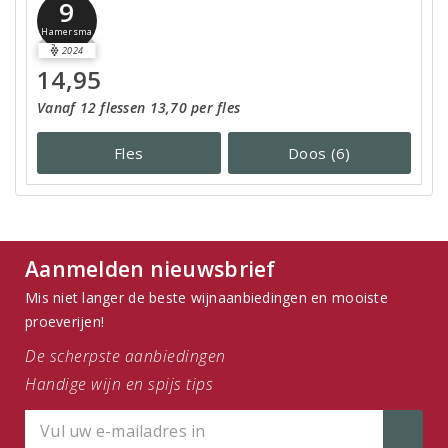
9
Hamersma
2024
14,95
Vanaf 12 flessen 13,70 per fles
Fles
Doos (6)
Aanmelden nieuwsbrief
Mis niet langer de beste wijnaanbiedingen en mooiste
proeverijen!
De scherpste aanbiedingen
Handige wijn en spijs tips