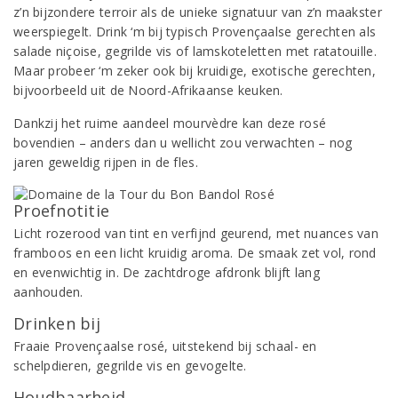
z’n bijzondere terroir als de unieke signatuur van z’n maakster
weerspiegelt. Drink ‘m bij typisch Provençaalse gerechten als
salade niçoise, gegrilde vis of lamskoteletten met ratatouille.
Maar probeer ‘m zeker ook bij kruidige, exotische gerechten,
bijvoorbeeld uit de Noord-Afrikaanse keuken.
Dankzij het ruime aandeel mourvèdre kan deze rosé
bovendien – anders dan u wellicht zou verwachten – nog
jaren geweldig rijpen in de fles.
Proefnotitie
Licht rozerood van tint en verfijnd geurend, met nuances van
framboos en een licht kruidig aroma. De smaak zet vol, rond
en evenwichtig in. De zachtdroge afdronk blijft lang
aanhouden.
Drinken bij
Fraaie Provençaalse rosé, uitstekend bij schaal- en
schelpdieren, gegrilde vis en gevogelte.
Houdbaarheid