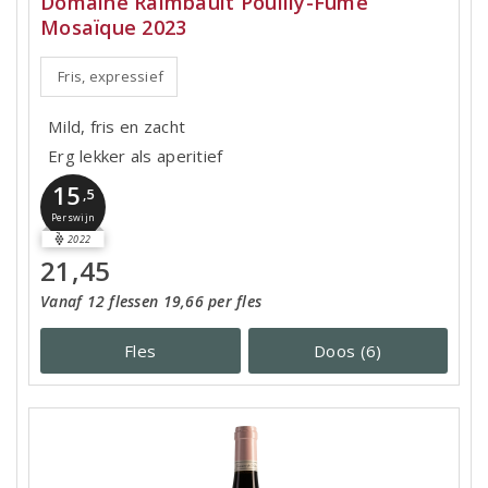
Domaine Raimbault Pouilly-Fumé
Mosaïque 2023
Fris, expressief
Mild, fris en zacht
Erg lekker als aperitief
15
,5
Perswijn
2022
21,45
Vanaf 12 flessen 19,66 per fles
Fles
Doos (6)