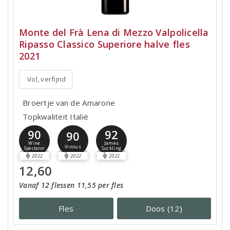
Monte del Frà Lena di Mezzo Valpolicella
Ripasso Classico Superiore halve fles
2021
Vol, verfijnd
Broertje van de Amarone
Topkwaliteit Italië
90
92
90
Wine
James
Vinous
Spectator
Suckling
2022
2022
2022
12,60
Vanaf 12 flessen 11,55 per fles
Fles
Doos (12)