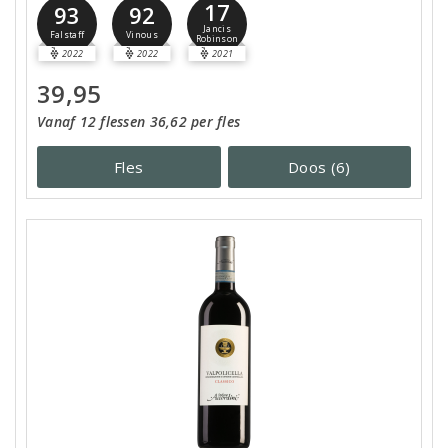
17
93
92
Jancis
Falstaff
Vinous
Robinson
2022
2022
2021
39,95
Vanaf 12 flessen 36,62 per fles
Fles
Doos (6)