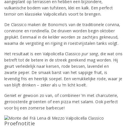
aangeplant op terrassen en hebben een bijzondere,
vulkanische bodem van tufsteen, klei en kalk. Een perfect
terroir om klassieke Valpolicella’s voort te brengen.
De Classico maken de Bonomo’s van de traditionele corvina,
corvinone en rondinella. De druiven worden begin oktober
geplukt. Eenmaal in de kelder worden ze zachtjes gekneusd,
waarna de vergisting en rijping in roestvrijstalen tanks volgt.
Het resultaat is een Valpolicella Classico
pur sang
, die wat ons
betreft tot de betere in de streek gerekend mag worden. Hij
geurt verleidelijk naar kersen, rode bessen, lavendel en
zwarte peper. De smaak barst van het sappige fruit, is
levendig fris en heerlijk soepel. Een verrukkelijke rode, waar je
van blijft drinken – zeker als u ‘m licht koelt.
Geniet er gewoon zo van, of combineer ‘m met charcuterie,
geroosterde groenten of een pizza met salami. Ook perfect
voor bij een zomerse barbecue!
Proefnotitie