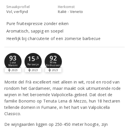
Smaakprofiel
Herkomst
Vol, verfijnd
Italië - Veneto
Pure fruitexpressie zonder eiken
Aromatisch, sappig en soepel
Heerlijk bij charcuterie of een zomerse barbecue
93
92
15
,5
Luca
Wine
Perswijn
Maroni
Enthusiast
2025
2023
2023
Monte del Frà excelleert niet alleen in wit, rosé en rood van
rondom het Gardameer, maar maakt ook uitmuntende rode
wijnen in het beroemde Valpolicella-gebied. Dat doet de
familie Bonomo op Tenuta Lena di Mezzo, hun 18 hectaren
tellende domein in Fumane, in het hart van Valpolicella
Classico.
De wijngaarden liggen op 250-450 meter hoogte, zijn