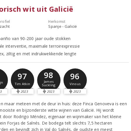
orisch wit uit Galicië
rofiel
Herkomst
 zacht
Spanje - Galicië
bariño van 90-200 jaar oude stokken
le interventie, maximale terroirexpressie
x, ziltig en met indrukwekkende lengte
98
97
96
James
jn
Tim Atkin
Vinous
Suckling
3
2023
2023
2023
en maar meteen met de deur in huis: deze Finca Genoveva is een
mooiste en bijzonderste witte wijnen van Galicië. Hij wordt
 door Rodrigo Méndez, eigenaar en wijnmaker van het kleine
in Forjas de Salnés. De bodega telt slechts 7,5 hectaren
rden en bevindt zich in Val do Salnés, de oudste en meest