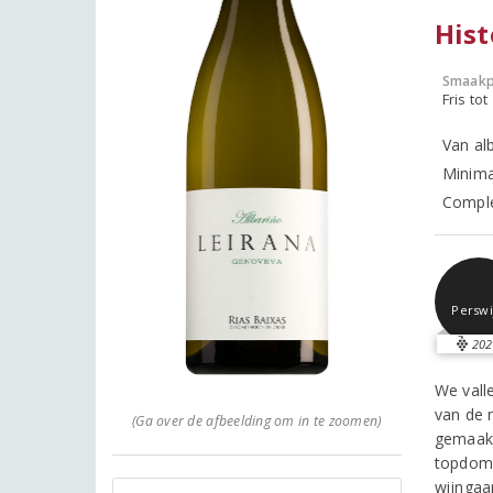
Hist
Smaakp
Fris tot
Van al
Minima
Comple
Perswi
202
We vall
van de 
(Ga over de afbeelding om in te zoomen)
gemaakt
topdome
wijngaa