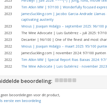
2023
Perswijn | juni 2026: ****(*) | Jong, rond, mooie tex
2023
Tim Atkin MW | 97/100 | Wonderfully focused expre
2023
JamesSuckling.com | Jacobo Garcia-Andrade Llamas –
captivating austerity
2023
Vinous | Joaquin Hidalgo – september 2025: 96/100 p
2023
The Wine Advocate | Luis Gutiérrez – juli 2025: 97/10
2023
Decanter | 96/100 | One of the finest and most char
2022
Vinous | Joaquin Hidalgo – maart 2025: 95/100 punten
2022
JamesSuckling.com | november 2024: 97/100 punten |
2022
Tim Atkin MW | Special Report Rias Baixas 2024: 97
2022
The Wine Advocate | Luis Gutiérrez - november 202
iddelde beoordeling:
n geen beoordelingen voor dit product,
ls eerste een beoordeling