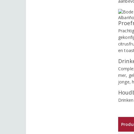
aanbevo
Proef
Prachtig
gekonfij
citrusfr
en toast
Drinke
Complexe
mer, ge
jonge, 
Houdb
Drinken
Produ