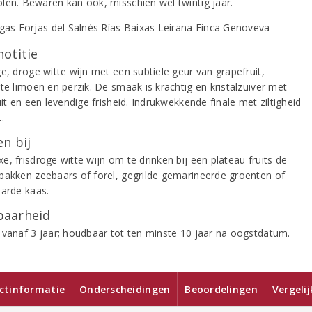
len. Bewaren kan ook, misschien wel twintig jaar.
notitie
e, droge witte wijn met een subtiele geur van grapefruit,
te limoen en perzik. De smaak is krachtig en kristalzuiver met
uit en een levendige frisheid. Indrukwekkende finale met ziltigheid
.
n bij
, frisdroge witte wijn om te drinken bij een plateau fruits de
bakken zeebaars of forel, gegrilde gemarineerde groenten of
harde kaas.
aarheid
 vanaf 3 jaar; houdbaar tot ten minste 10 jaar na oogstdatum.
ctinformatie
Onderscheidingen
Beoordelingen
Vergeli