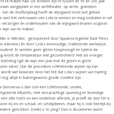
ers te maken had. De stokken zijn er tussen de 90 en 200 jaar
staan aangeplant in een amfitheater, op arme, granieten
 Van de druifluisplaag heeft de wijngaard nooit last gehad.
o wist het vertrouwen van Lola te winnen en mag sindsdien in ruil
t verzorgen en onderhouden van de wijngaard druiven oogsten
 wijn van te maken.
elder is Méndez - geïnspireerd door Spaanse legende Raúl Pérez
 en adviseur) én door Lola's eenvoudige, traditionele werkwijze
houdend. Er worden geen gisten toegevoegd en tijdens de
ing wordt de temperatuur niet gecontroleerd. Net als vroeger.
botteling rijpt de wijn een jaar met de gisten in grote
uten vaten. Dat die procedure schitterende wijnen op kan
, wordt wel bewezen door het feit dat Lola's wijnen van twintig
 nog altijd in buitengewoon goede conditie zijn.
a Genoveva is dan ook een schitterende, unieke,
getypeerde Albariño, met een prachtige spanning en levendige
, een zilte toets en een eindeloze afdronk. Je proeft de zee! Dit is
voor bij vis en schaal- en schelpdieren, maar hij is ook heerlijk bij
 andere gerechten. Drinkt u ‘m jong? Dan is decanteren warm