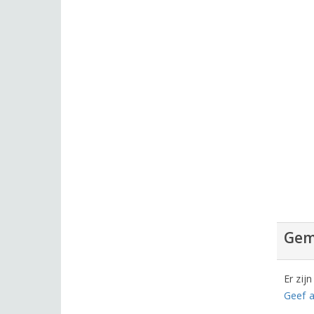
Gem
Er zij
Geef a