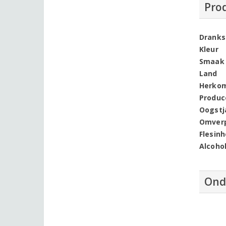
Pro
Dranks
Kleur
Smaak
Land
Herko
Produc
Oogstj
Omver
Flesin
Alcoho
Ond