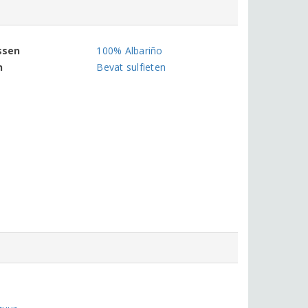
ssen
100% Albariño
n
Bevat sulfieten