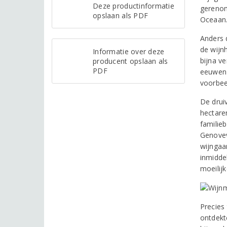
Deze productinformatie
gerenom
opslaan als PDF
Oceaan
Anders 
de wijnh
Informatie over deze
bijna v
producent opslaan als
PDF
eeuwen 
voorbee
De drui
hectaren
familie
Genovev
wijngaar
inmidde
moeilij
Precies
ontdekt