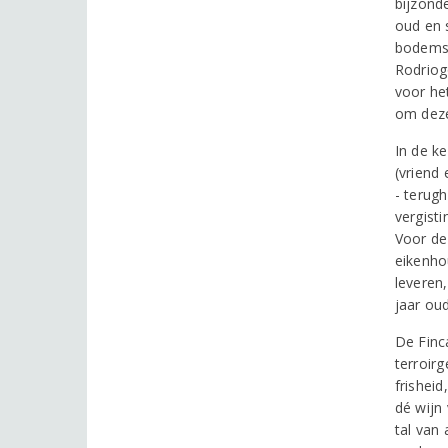
bijzond
oud en 
bodems.
Rodriog
voor he
om deze
In de k
(vriend
- terug
vergist
Voor de 
eikenho
leveren
jaar oud
De Finc
terroir
frisheid
dé wijn 
tal van