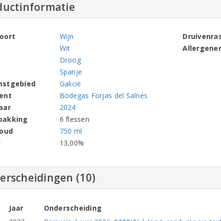
ductinformatie
oort
Wijn
Druivenra
Wit
Allergene
Droog
Spanje
mstgebied
Galicië
ent
Bodegas Forjas del Salnés
aar
2024
pakking
6 flessen
houd
750 ml
l
13,00%
erscheidingen (10)
Jaar
Onderscheiding