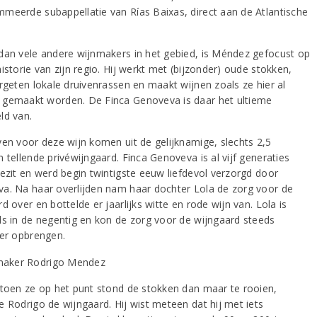
meerde subappellatie van Rías Baixas, direct aan de Atlantische
.
dan vele andere wijnmakers in het gebied, is Méndez gefocust op
istorie van zijn regio. Hij werkt met (bijzonder) oude stokken,
ergeten lokale druivenrassen en maakt wijnen zoals ze hier al
gemaakt worden. De Finca Genoveva is daar het ultieme
ld van.
ven voor deze wijn komen uit de gelijknamige, slechts 2,5
 tellende privéwijngaard. Finca Genoveva is al vijf generaties
bezit en werd begin twintigste eeuw liefdevol verzorgd door
a. Na haar overlijden nam haar dochter Lola de zorg voor de
d over en bottelde er jaarlijks witte en rode wijn van. Lola is
ls in de negentig en kon de zorg voor de wijngaard steeds
ker opbrengen.
 toen ze op het punt stond de stokken dan maar te rooien,
e Rodrigo de wijngaard. Hij wist meteen dat hij met iets