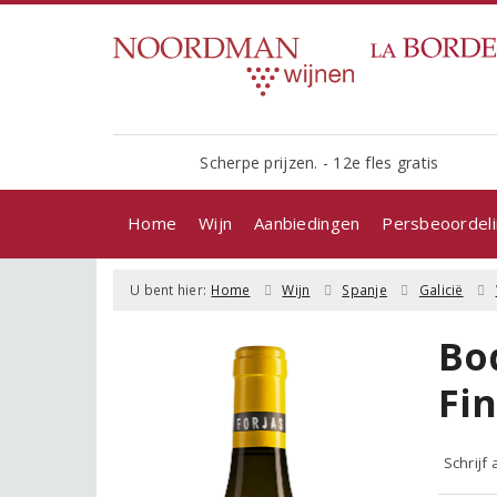
Scherpe prijzen. - 12e fles gratis
Home
Wijn
Aanbiedingen
Persbeoordel
U bent hier:
Home
Wijn
Spanje
Galicië
Bod
Fi
Schrijf