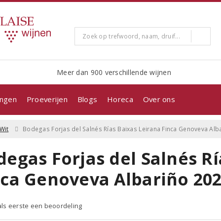
Meer dan 900 verschillende wijnen
ingen
Proeverijen
Blogs
Horeca
Over ons
Wit
Bodegas Forjas del Salnés Rías Baixas Leirana Finca Genoveva Alb
egas Forjas del Salnés Rí
nca Genoveva Albariño 20
 als eerste een beoordeling