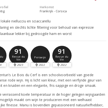
rofiel
Herkomst
itig
Frankrijk - Corsica
lokale niellucciu en sciaccarellu
aring en slechts lichte filtering voor behoud van expressie
laanbaar lekker bij gedroogde ham en worst
2
91
91
du
Revue du
Revue du
Perswijn
Vin
Vin
4
2023
2022
2022
nturi’s Le Bois du Cerf is een schoolvoorbeeld van goede
nse rode wijn. Hij is licht van kleur, met een verfijnde geur van
uit en kruiden en een elegante, fris-sappige en droge smaak.
de verrassend koele temperatuur in de hoger gelegen wijngaarden
 mogelijk maakt om wijn te produceren met een welhaast
ijke finesse. Manu is bovendien gepassioneerd natuurliefhebber,