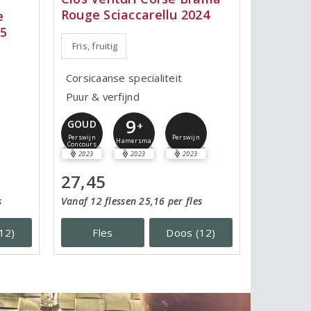
Rouge Sciaccarellu 2024
e
25
Fris, fruitig
Corsicaanse specialiteit
Puur & verfijnd
9
GOUD
+
Perswijn
Perswijn
Hamersma
Concours
2023
2023
2023
27,45
s
Vanaf 12 flessen 25,16 per fles
12)
Fles
Doos (12)