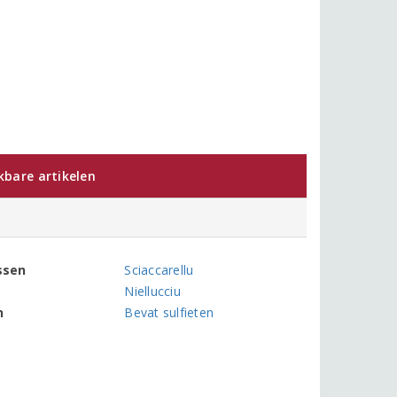
jkbare artikelen
ssen
Sciaccarellu
Niellucciu
n
Bevat sulfieten