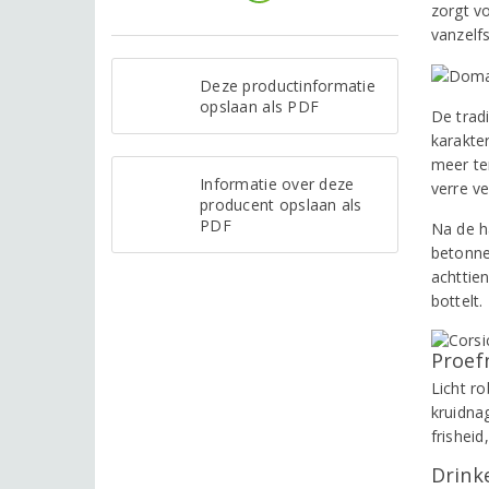
zorgt vo
vanzelf
Deze productinformatie
opslaan als PDF
De tradi
karakter
meer ter
Informatie over deze
verre ve
producent opslaan als
PDF
Na de h
betonne
achttien
bottelt
Proef
Licht r
kruidna
frishei
Drinke