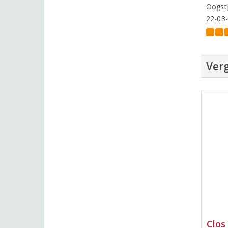
Oogstj
22-03
Verg
Clos