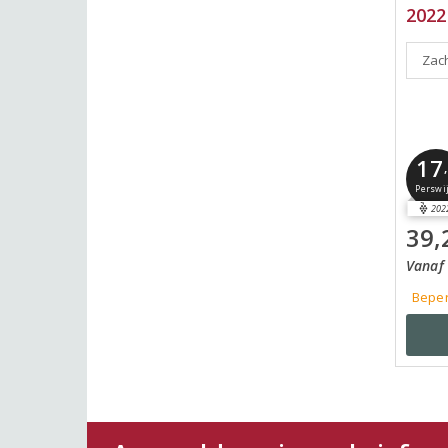
2022
Zach
17
Perswi
202
39,
Vanaf 
Beper