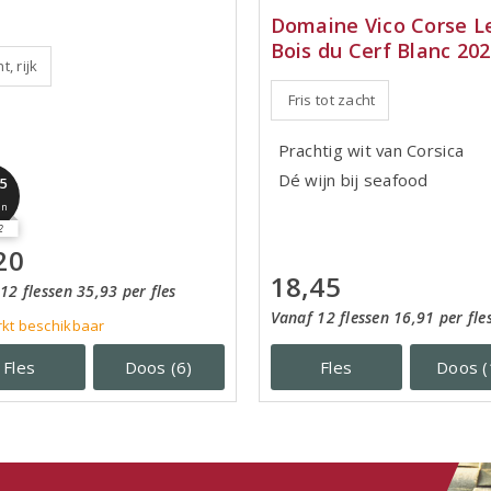
Domaine Vico Corse L
Bois du Cerf Blanc 20
t, rijk
Fris tot zacht
Prachtig wit van Corsica
Dé wijn bij seafood
,5
jn
2
20
18,45
12 flessen 35,93 per fles
Vanaf 12 flessen 16,91 per fle
kt beschikbaar
Fles
Doos (6)
Fles
Doos (