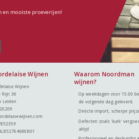
n en mooiste proeverijen!
ordelaise Wijnen
Waarom Noordman
wijnen?
delaise Wijnen
 Rijn 36
Op weekdagen voor 15.00 be
G Leiden
de volgende dag geleverd.
20209
Directe import, scherpe prijz
ordelaisewijnen.com
Defecten zoals 'kurk' vergoe
7852359
altijd
NL852764686B01
Professioneel en deskundig 