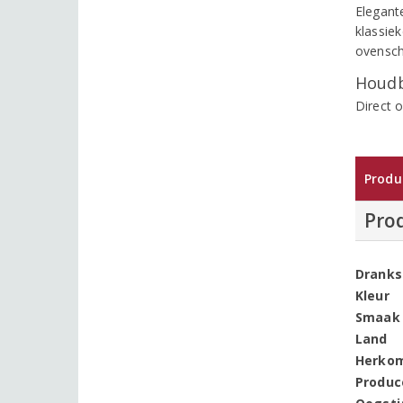
Elegant
klassiek
ovensch
Houdb
Direct 
Produ
Pro
Dranks
Kleur
Smaak
Land
Herko
Produc