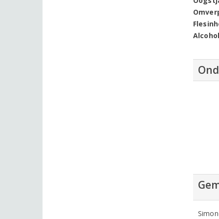
Oogstj
Omver
Flesin
Alcoho
Ond
Gem
Simon