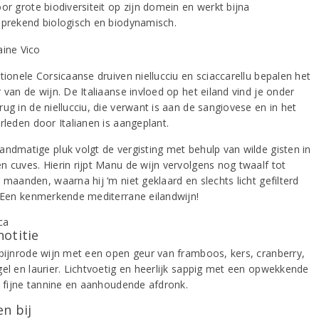
or grote biodiversiteit op zijn domein en werkt bijna
sprekend biologisch en biodynamisch.
tionele Corsicaanse druiven niellucciu en sciaccarellu bepalen het
 van de wijn. De Italiaanse invloed op het eiland vind je onder
ug in de niellucciu, die verwant is aan de sangiovese en in het
rleden door Italianen is aangeplant.
andmatige pluk volgt de vergisting met behulp van wilde gisten in
n cuves. Hierin rijpt Manu de wijn vervolgens nog twaalf tot
 maanden, waarna hij ‘m niet geklaard en slechts licht gefilterd
. Een kenmerkende mediterrane eilandwijn!
notitie
obijnrode wijn met een open geur van framboos, kers, cranberry,
gel en laurier. Lichtvoetig en heerlijk sappig met een opwekkende
d, fijne tannine en aanhoudende afdronk.
n bij