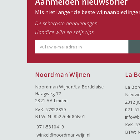
Aanmelden nieuwsbrief
Mis niet langer de beste wijnaanbiedinge
De scherpste aanbiedingen
Handige wijn en spijs tips
Noordman Wijnen
La B
Noordman Wijnen/La Bordelaise
La Bor
Haagweg 77
Nieuwe
2321 AA Leiden
2312 J
KvK: 57852359
071-51
BTW: NL852764686B01
info@b
KvK: 5
071-5310419
BTW: 
winkel@noordman-wijn.nl