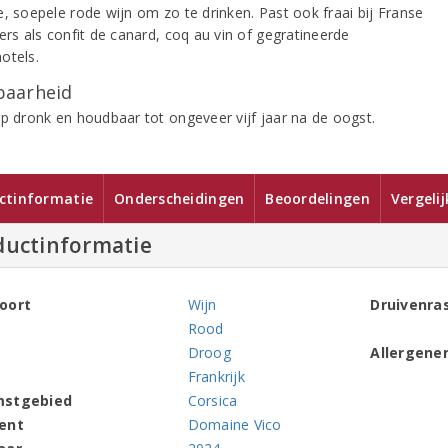
e, soepele rode wijn om zo te drinken. Past ook fraai bij Franse
ers als confit de canard, coq au vin of gegratineerde
otels.
aarheid
op dronk en houdbaar tot ongeveer vijf jaar na de oogst.
ctinformatie
Onderscheidingen
Beoordelingen
Vergeli
ductinformatie
oort
Wijn
Druivenra
Rood
Droog
Allergene
Frankrijk
mstgebied
Corsica
ent
Domaine Vico