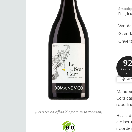
Smaakp
Fris, fru
Van de 
Geen kl
Onvers
9
Revue 
Vin
202
Manu Ve
Corsicaa
rood fr
(Ga over de afbeelding om in te zoomen)
Het is 
die het
noordel