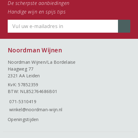
De scherpste aanbiedingen
Handige wijn en spijs tips
Noordman Wijnen
Noordman Wijnen/La Bordelaise
Haagweg 77
2321 AA Leiden
KvK: 57852359
BTW: NL852764686B01
071-5310419
winkel@noordman-wijn.nl
Openingstijden