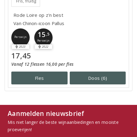
Fris, fruitig
Rode Loire op z'n best
Van Chinon-icoon Pallus
15
,5
Perswijn
Perswijn
2023
2022
17,45
Vanaf 12 flessen 16,00 per fles
Fles
Doos (6)
Aanmelden nieuwsbrief
Mis niet langer de beste wijnaanbiedingen en mooiste
proeverijen!