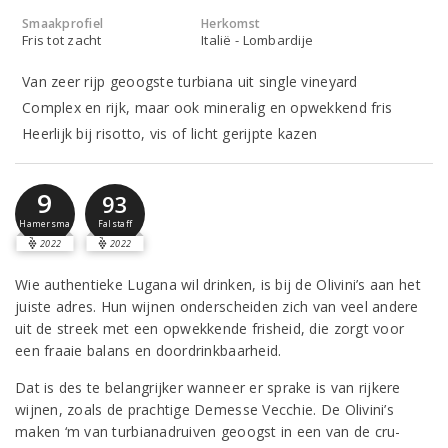
Smaakprofiel
Herkomst
Fris tot zacht
Italië - Lombardije
Van zeer rijp geoogste turbiana uit single vineyard
Complex en rijk, maar ook mineralig en opwekkend fris
Heerlijk bij risotto, vis of licht gerijpte kazen
9
93
Hamersma
Falstaff
2022
2022
Wie authentieke Lugana wil drinken, is bij de Olivini’s aan het
juiste adres. Hun wijnen onderscheiden zich van veel andere
uit de streek met een opwekkende frisheid, die zorgt voor
een fraaie balans en doordrinkbaarheid.
Dat is des te belangrijker wanneer er sprake is van rijkere
wijnen, zoals de prachtige Demesse Vecchie. De Olivini’s
maken ‘m van turbianadruiven geoogst in een van de cru-