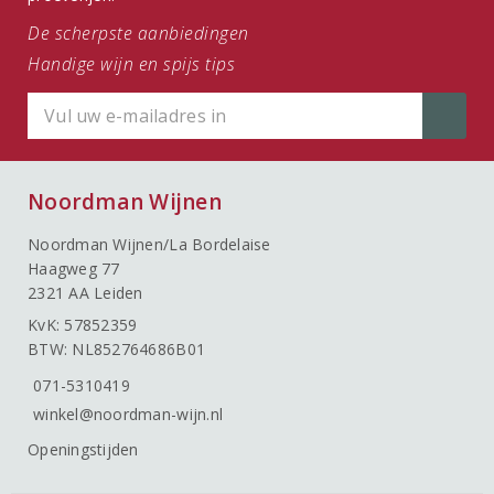
De scherpste aanbiedingen
Handige wijn en spijs tips
Noordman Wijnen
Noordman Wijnen/La Bordelaise
Haagweg 77
2321 AA Leiden
KvK: 57852359
BTW: NL852764686B01
071-5310419
winkel@noordman-wijn.nl
Openingstijden