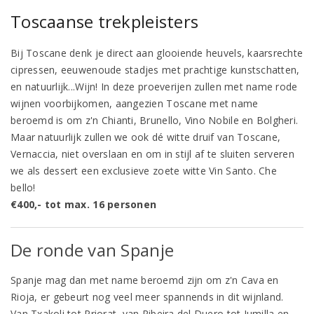
Toscaanse trekpleisters
Bij Toscane denk je direct aan glooiende heuvels, kaarsrechte
cipressen, eeuwenoude stadjes met prachtige kunstschatten,
en natuurlijk...Wijn! In deze proeverijen zullen met name rode
wijnen voorbijkomen, aangezien Toscane met name
beroemd is om z'n Chianti, Brunello, Vino Nobile en Bolgheri.
Maar natuurlijk zullen we ook dé witte druif van Toscane,
Vernaccia, niet overslaan en om in stijl af te sluiten serveren
we als dessert een exclusieve zoete witte Vin Santo. Che
bello!
€400,- tot max. 16 personen
De ronde van Spanje
Spanje mag dan met name beroemd zijn om z'n Cava en
Rioja, er gebeurt nog veel meer spannends in dit wijnland.
Van Txakoli tot Priorat, van Ribeira del Duero tot Jumilla en