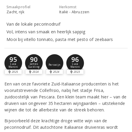
Smaakprofiel
Herkomst
Zacht, rijk
Italië - Abruzzen
Van de lokale pecorinodruif
Vol, intens van smaak en heerlijk sappig
Mooi bij vitello tonnato, pasta met pesto of zeebaars
95
90
96
Luca
James
Luca
Perswijn
Maroni
Suckling
Maroni
2025
2024
2024
2023
Een van onze favoriete Zuid-Italiaanse producenten is het
vooruitstrevende Collefrisio, nabij het stadje Frisa,
zuidoostelijk van Pescara. Een klein team maakt hier – van de
druiven van ongeveer 35 hectaren wijngaarden – uitstekende
wijnen die tot de allerbeste van de streek behoren.
Bijvoorbeeld deze krachtige droge witte wijn van de
pecorinodruif. Dit autochtone Italiaanse druivenras wordt