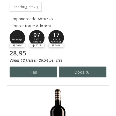
Krachtig, stevig
Imponerende Abruzzo
Concentratie & kracht
97
17
Luca
Jancis
Perswijn
Maroni
Robinson
2016
2016
2016
28,95
Vanaf 12 flessen 26,54 per fles
Fles
Doos (6)