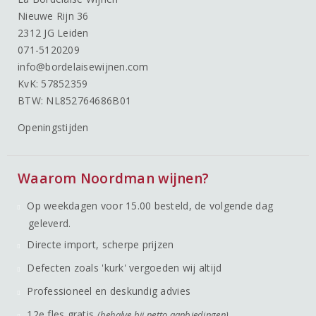
Nieuwe Rijn 36
2312 JG Leiden
071-5120209
info@bordelaisewijnen.com
KvK: 57852359
BTW: NL852764686B01
Openingstijden
Waarom Noordman wijnen?
Op weekdagen voor 15.00 besteld, de volgende dag
geleverd.
Directe import, scherpe prijzen
Defecten zoals 'kurk' vergoeden wij altijd
Professioneel en deskundig advies
12e fles gratis
(behalve bij netto aanbiedingen)