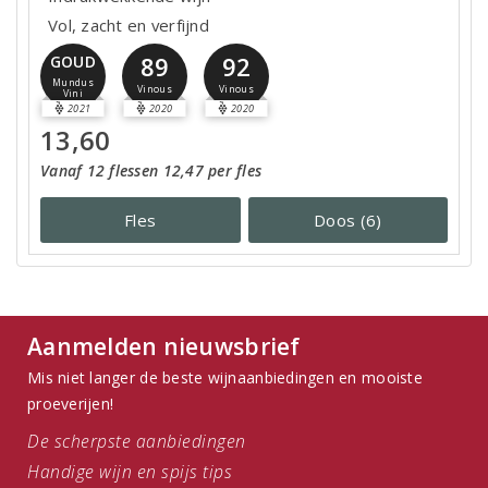
Vol, zacht en verfijnd
89
92
GOUD
Mundus
Vinous
Vinous
Vini
2021
2020
2020
13,60
Vanaf 12 flessen 12,47 per fles
Fles
Doos (6)
Aanmelden nieuwsbrief
Mis niet langer de beste wijnaanbiedingen en mooiste
proeverijen!
De scherpste aanbiedingen
Handige wijn en spijs tips