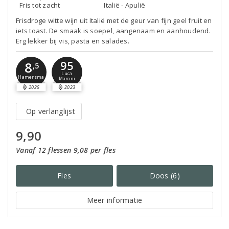
Fris tot zacht
Italië - Apulië
Frisdroge witte wijn uit Italië met de geur van fijn geel fruit en
iets toast. De smaak is soepel, aangenaam en aanhoudend.
Erg lekker bij vis, pasta en salades.
95
8
,5
Luca
Hamersma
Maroni
2025
2023
Op verlanglijst
9,90
Vanaf 12 flessen 9,08 per fles
Fles
Doos (6)
Meer informatie