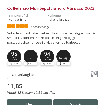
Collefrisio Montepulciano d'Abruzzo 2023
Smaakprofiel
Herkomst
Vol, verfijnd
Italië - Abruzzen
(1 beoordeling)
Volrode wijn uit Italië, met een krachtig en kruidig aroma. De
smaak is zacht en fris en past heel goed bij gekruide
pastagerechten of gegrild vlees van de barbecue.
95
94
Luca
Luca
Perswijn
Perswijn
Maroni
Maroni
2024
2022
2022
2021
Op verlanglijst
11,85
Vanaf 12 flessen 10,86 per fles
Fles
Doos (6)