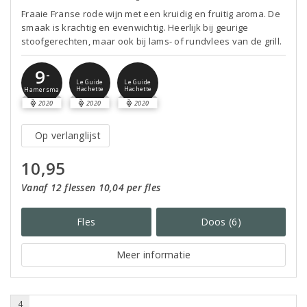
Fraaie Franse rode wijn met een kruidig en fruitig aroma. De
smaak is krachtig en evenwichtig. Heerlijk bij geurige
stoofgerechten, maar ook bij lams- of rundvlees van de grill.
9
-
Le Guide
Le Guide
Hachette
Hachette
Hamersma
2020
2020
2020
Op verlanglijst
10,95
Vanaf 12 flessen 10,04 per fles
Fles
Doos (6)
Meer informatie
4