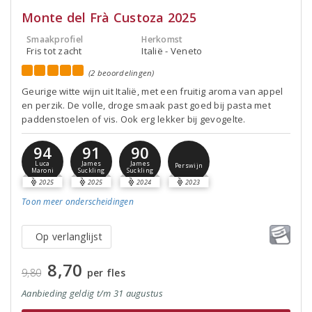
Monte del Frà Custoza 2025
Smaakprofiel
Herkomst
Fris tot zacht
Italië - Veneto
(2 beoordelingen)
Geurige witte wijn uit Italië, met een fruitig aroma van appel
en perzik. De volle, droge smaak past goed bij pasta met
paddenstoelen of vis. Ook erg lekker bij gevogelte.
94
91
90
Luca
James
James
Perswijn
Maroni
Suckling
Suckling
2025
2025
2024
2023
Toon meer
onderscheidingen
Op verlanglijst
8,70
9,80
per fles
Aanbieding
geldig
t/m 31 augustus