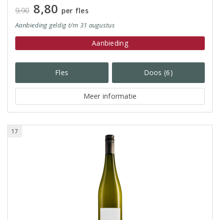
8,80
9,90
per fles
Aanbieding
geldig
t/m 31 augustus
Aanbieding
Fles
Doos (6)
Meer informatie
17